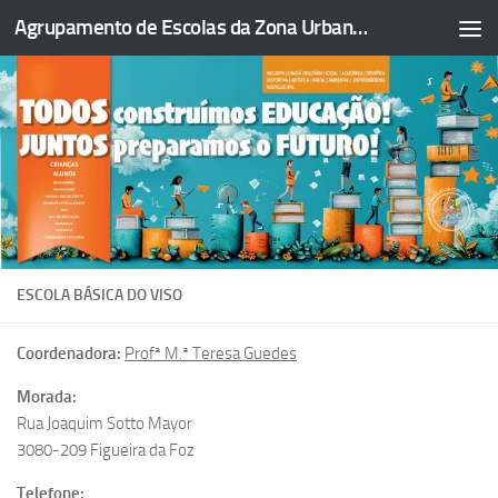
Agrupamento de Escolas da Zona Urbana da Figueira da Foz
Skip to content
ESCOLA BÁSICA DO VISO
Coordenadora:
Profª M.ª Teresa Guedes
Morada:
Rua Joaquim Sotto Mayor
3080-209 Figueira da Foz
Telefone: