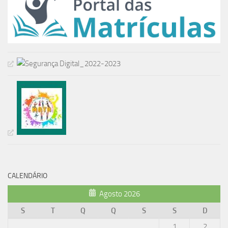
CALENDÁRIO
Agosto 2026
S
T
Q
Q
S
S
D
1
2