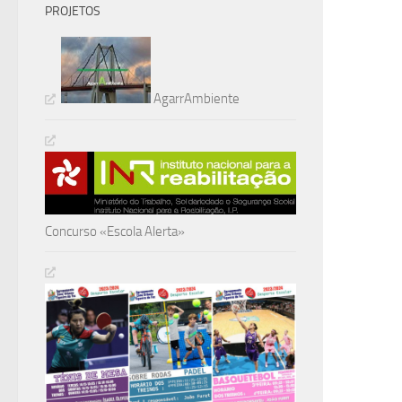
PROJETOS
AgarrAmbiente
Concurso «Escola Alerta»