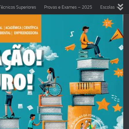
écnicos Superiores
Provas e Exames – 2025
Escolas
anificações 2025/2026
Autoavaliação do AEZUFF