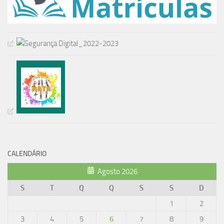
CALENDÁRIO
Agosto 2026
S
T
Q
Q
S
S
D
1
2
3
4
5
6
7
8
9