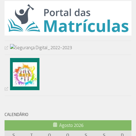
CALENDÁRIO
Agosto 2026
S
T
Q
Q
S
S
D