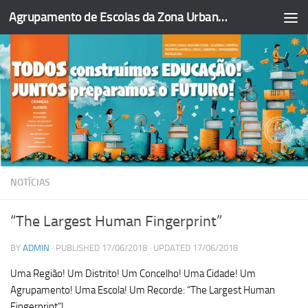
Agrupamento de Escolas da Zona Urbana da Figueira da Foz
Skip to content
NOTÍCIAS
“The Largest Human Fingerprint”
BY
ADMIN
· PUBLISHED
17/06/2018
· UPDATED
17/06/2018
Uma Região! Um Distrito! Um Concelho! Uma Cidade! Um
Agrupamento! Uma Escola! Um Recorde: “The Largest Human
Fingerprint”!