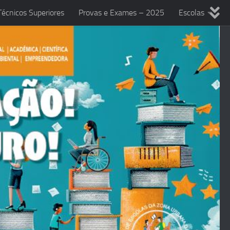
écnicos Superiores
Provas e Exames – 2025
Escolas
anificações 2025/2026
Autoavaliação do AEZUFF