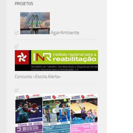
PROJETOS
AgarrAmbiente
Concurso «Escola Alerta»