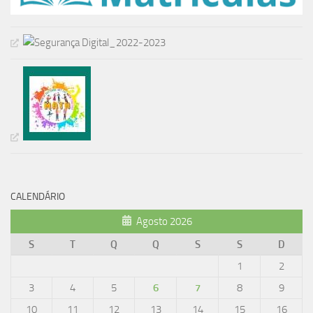
CALENDÁRIO
Agosto 2026
S
T
Q
Q
S
S
D
1
2
3
4
5
6
7
8
9
10
11
12
13
14
15
16