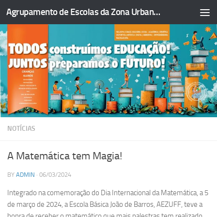
Agrupamento de Escolas da Zona Urbana da Figueira da Foz
Skip to content
NOTÍCIAS
A Matemática tem Magia!
BY
ADMIN
·
06/03/2024
Integrado na comemoração do Dia Internacional da Matemática, a 5
de março de 2024, a Escola Básica João de Barros, AEZUFF, teve a
honra de receber o matemático que mais palestras tem realizado