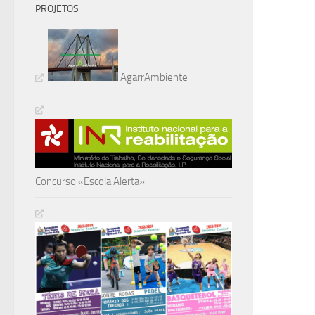
PROJETOS
AgarrAmbiente
Concurso «Escola Alerta»