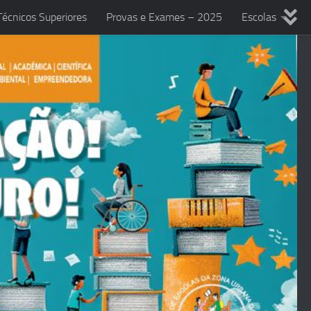
écnicos Superiores
Provas e Exames – 2025
Escolas
anificações 2025/2026
Autoavaliação do AEZUFF